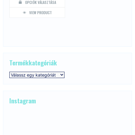
OPCIÓK VÁLASZTÁSA
Ennek
VIEW PRODUCT
a
terméknek
több
variációja
van.
A
változatok
a
termékoldalon
választhatók
Termékkategóriák
ki
Instagram