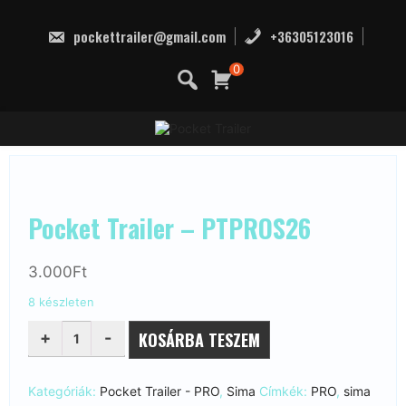
Skip
to
pockettrailer@gmail.com
+36305123016
content
0
Pocket Trailer – PTPROS26
3.000
Ft
8 készleten
POCKET
KOSÁRBA TESZEM
TRAILER
-
PTPROS26
MENNYISÉG
Kategóriák:
Pocket Trailer - PRO
,
Sima
Címkék:
PRO
,
sima