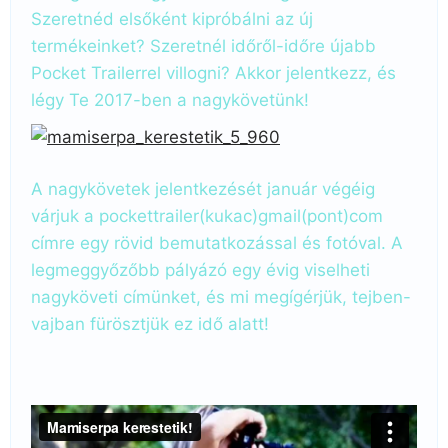
Szeretnéd elsőként kipróbálni az új
termékeinket? Szeretnél időről-időre újabb
Pocket Trailerrel villogni? Akkor jelentkezz, és
légy Te 2017-ben a nagykövetünk!
A nagykövetek jelentkezését január végéig
várjuk a pockettrailer(kukac)gmail(pont)com
címre egy rövid bemutatkozással és fotóval. A
legmeggyőzőbb pályázó egy évig viselheti
nagyköveti címünket, és mi megígérjük, tejben-
vajban fürösztjük ez idő alatt!