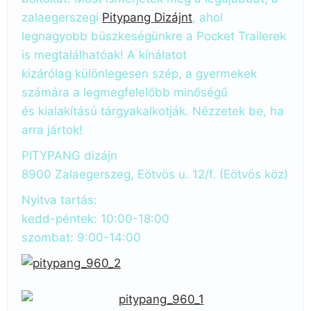
zalaegerszegi
Pitypang Dizájnt
, ahol
legnagyobb büszkeségünkre a Pocket Trailerek
is megtalálhatóak! A kínálatot
kizárólag különlegesen szép, a gyermekek
számára a legmegfelelőbb minőségű
és kialakítású tárgyakalkotják. Nézzetek be, ha
arra jártok!
PITYPANG dizájn
8900 Zalaegerszeg, Eötvös u. 12/f. (Eötvös köz)
Nyitva tartás:
kedd-péntek: 10:00-18:00
szombat: 9:00-14:00