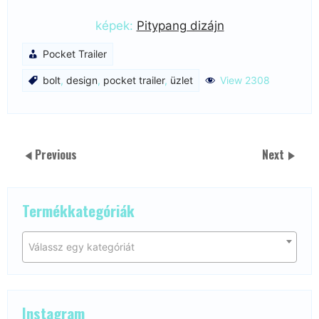
képek:
Pitypang dizájn
Pocket Trailer
bolt
,
design
,
pocket trailer
,
üzlet
View 2308
Previous
Next
Termékkategóriák
Válassz egy kategóriát
Instagram