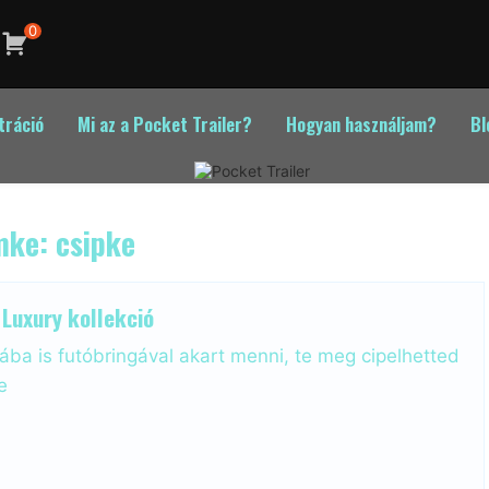
0
tráció
Mi az a Pocket Trailer?
Hogyan használjam?
Bl
mke:
csipke
Luxury kollekció
rába is futóbringával akart menni, te meg cipelhetted
e