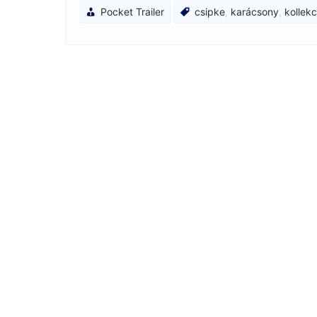
Pocket Trailer
csipke
,
karácsony
,
kollekc