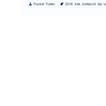
Pocket Trailer
2016
,
kék
,
kollekció
,
lila
,
t