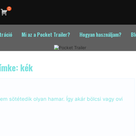
0
tráció
Mi az a Pocket Trailer?
Hogyan használjam?
Bl
ímke:
kék
m sötétedik olyan hamar. Így akár bölcsi vagy ovi