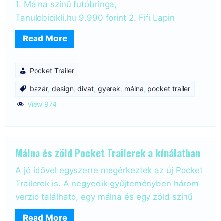
1. Málna színű futóbringa,
Tanulobicikli.hu 9.990 forint 2. Fifi Lapin
Read More
Pocket Trailer
bazár
,
design
,
divat
,
gyerek
,
málna
,
pocket trailer
View 974
Málna és zöld Pocket Trailerek a kínálatban
A jó idővel egyszerre megérkeztek az új Pocket
Trailerek is. A negyedik gyűjteményben három
verzió található, egy málna és egy zöld színű
Read More