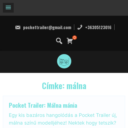
Skip
to
pockettrailer@gmail.com
+36305123016
content
0
Címke:
málna
Pocket Trailer: Málna mánia
Egy kis bazáros hangolódás a Pocket Trailer új,
málna színű modelljéhez! Nektek hogy tetszik?